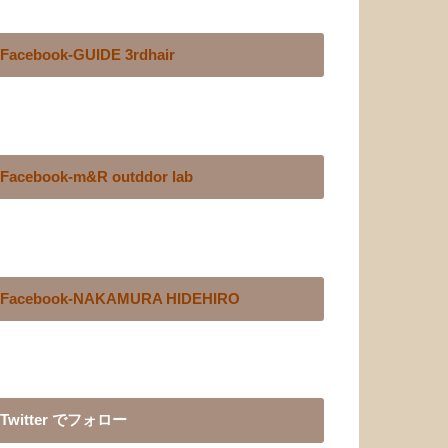
Facebook-GUIDE 3rdhair
Facebook-m&R outddor lab
Facebook-NAKAMURA HIDEHIRO
Twitter でフォロー