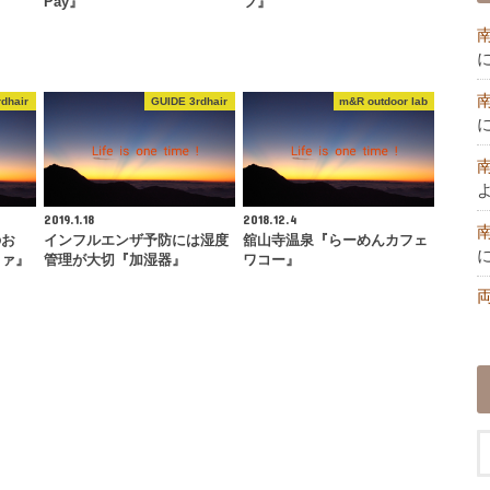
Pay』
フ』
dhair
GUIDE 3rdhair
m&R outdoor lab
2019.1.18
2018.12.4
のお
インフルエンザ予防には湿度
舘山寺温泉『らーめんカフェ
ファ』
管理が大切『加湿器』
ワコー』