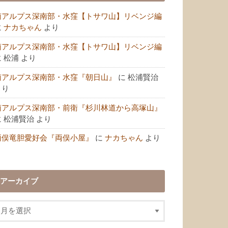
南アルプス深南部・水窪【トサワ山】リベンジ編
に
ナカちゃん
より
南アルプス深南部・水窪【トサワ山】リベンジ編
に
松浦
より
南アルプス深南部・水窪『朝日山』
に
松浦賢治
より
南アルプス深南部・前衛『杉川林道から高塚山』
に
松浦賢治
より
両俣竜胆愛好会『両俣小屋』
に
ナカちゃん
より
アーカイブ