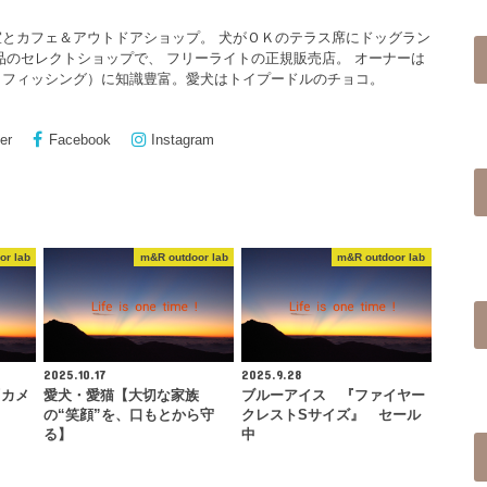
とカフェ＆アウトドアショップ。 犬がＯＫのテラス席にドッグラン
品のセレクトショップで、 フリーライトの正規販売店。 オーナーは
イフィッシング）に知識豊富。愛犬はトイプードルのチョコ。
er
Facebook
Instagram
or lab
m&R outdoor lab
m&R outdoor lab
2025.10.17
2025.9.28
『カメ
愛犬・愛猫【大切な家族
ブルーアイス 『ファイヤー
の“笑顔”を、口もとから守
クレストSサイズ』 セール
る】
中