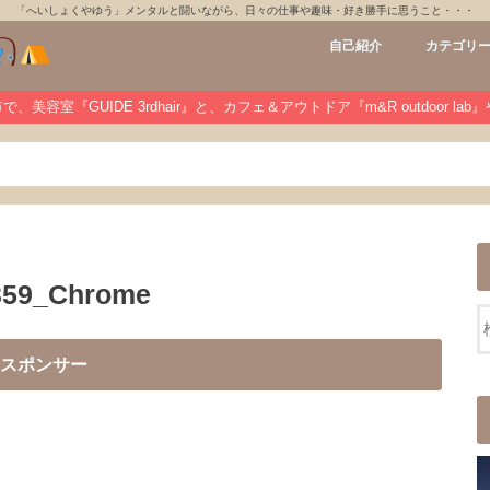
「へいしょくやゆう」メンタルと闘いながら、日々の仕事や趣味・好き勝手に思うこと・・・
自己紹介
カテゴリ
GUIDE 3rdh
m&R outdoo
private
未分類
、美容室『GUIDE 3rdhair』と、カフェ＆アウトドア『m&R outdoor la
359_Chrome
スポンサー