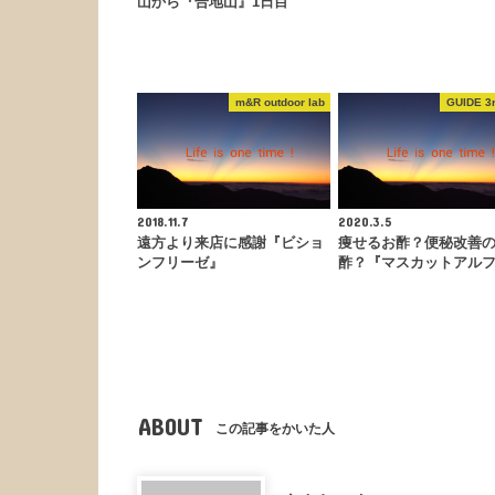
山から『合地山』1日目
m&R outdoor lab
GUIDE 3r
2018.11.7
2020.3.5
遠方より来店に感謝『ビショ
痩せるお酢？便秘改善
ンフリーゼ』
酢？『マスカットアル
ABOUT
この記事をかいた人