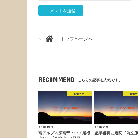
トップページへ
RECOMMEND
こちらの記事も人気です。
private
priva
2018.12.1
2019.7.2
南アルプス深南部・中ノ尾根
泌尿器科に通院『前立