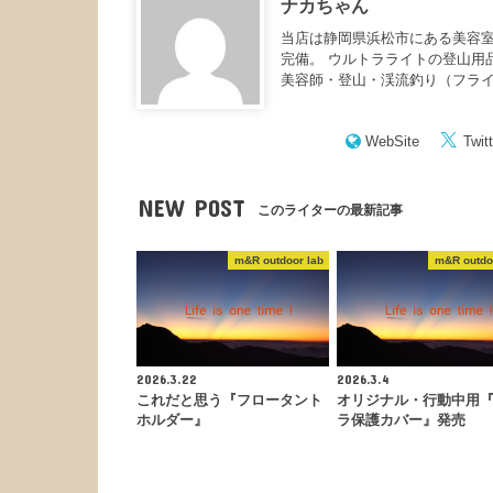
ナカちゃん
当店は静岡県浜松市にある美容室
完備。 ウルトラライトの登山用
美容師・登山・渓流釣り（フラ
WebSite
Twitt
NEW POST
このライターの最新記事
m&R outdoor lab
m&R outdo
2026.3.22
2026.3.4
これだと思う『フロータント
オリジナル・行動中用
ホルダー』
ラ保護カバー』発売