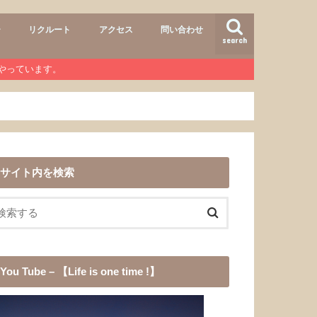
ー
リクルート
アクセス
問い合わせ
search
air
r lab
おすすめメニュー
ヘアースタイル
商品
ワンコ
道具
愛犬チョコ
渓流釣り
登山
b』やっています。
サイト内を検索
You Tube – 【Life is one time !】