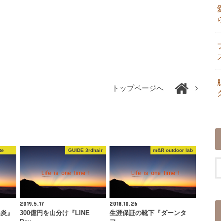
トップページへ
te
GUIDE 3rdhair
m&R outdoor lab
2019.5.17
2018.10.26
腺炎』
300億円を山分け『LINE
生涯保証の靴下『ダーンタ