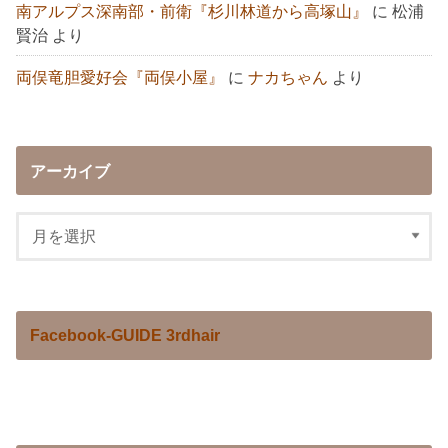
南アルプス深南部・前衛『杉川林道から高塚山』
に
松浦
賢治
より
両俣竜胆愛好会『両俣小屋』
に
ナカちゃん
より
アーカイブ
Facebook-GUIDE 3rdhair