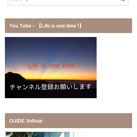
You Tube – 【Life is one time !】
GUIDE 3rdhair