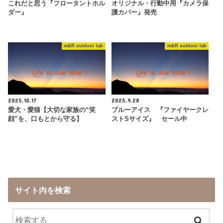
これだと思う『フロータントホル
オリジナル・行動中用『カメラ保
ダー』
護カバー』発売
m&R outdoor lab
m&R outdoor lab
2025.10.17
2025.9.28
愛犬・愛猫【大切な家族の“笑
ブルーアイス 『ファイヤークレ
顔”を、口もとから守る】
ストSサイズ』 セール中
サイト内を検索