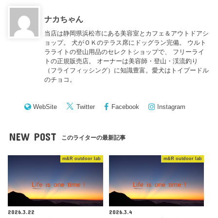
ナカちゃん
当店は静岡県浜松市にある美容室とカフェ＆アウトドアシ
ョップ。 犬がＯＫのテラス席にドッグラン完備。 ウルト
ラライトの登山用品のセレクトショップで、 フリーライ
トの正規販売店。 オーナーは美容師・登山・渓流釣り
（フライフィッシング）に知識豊富。愛犬はトイプードル
のチョコ。
WebSite
Twitter
Facebook
Instagram
NEW POST
このライターの最新記事
m&R outdoor lab
m&R outdoor lab
2026.3.22
2026.3.4