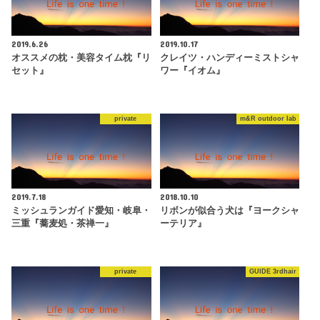
2019.6.26
2019.10.17
オススメの枕・美容タイム枕『リ
クレイツ・ハンディーミストシャ
セット』
ワー『イオム』
private
m&R outdoor lab
2019.7.18
2018.10.10
ミッシュランガイド愛知・岐阜・
リボンが似合う犬は『ヨークシャ
三重『蕎麦処・茶禅一』
ーテリア』
private
GUIDE 3rdhair