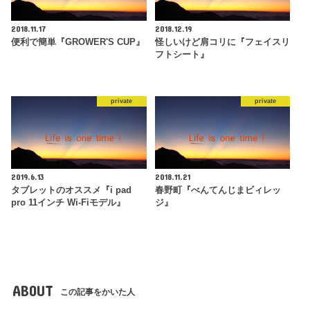
2018.11.17
2018.12.19
便利で簡単『GROWER'S CUP』
怪しいけど肩コリに『フェイスリ
フトシート』
private
private
2019.6.13
2018.11.21
タブレットのオススメ『i pad
春野町『べんてんじまビィレッ
pro 11インチ Wi-Fiモデル』
ジ』
ABOUT
この記事をかいた人