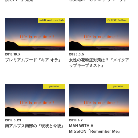
m&R outdoor lab
GUIDE 3rdhair
2018.10.3
2020.3.5
プレミアムフード『キア オラ』
女性の花粉症対策は？『メイクア
ップキープミスト』
private
private
2019.5.29
2019.6.7
南アルプス南部の『現状と今後』
MAN WITH A
MISSION『Remember Me』