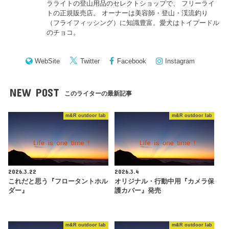
ラライトの登山用品のセレクトショップで、 フリーライ
トの正規販売店。 オーナーは美容師・登山・渓流釣り
（フライフィッシング）に知識豊富。愛犬はトイプードル
のチョコ。
WebSite
Twitter
Facebook
Instagram
NEW POST
このライターの最新記事
m&R outdoor lab
m&R outdoor lab
2026.3.22
2026.3.4
これだと思う『フロータントホル
オリジナル・行動中用『カメラ保
ダー』
護カバー』発売
m&R outdoor lab
m&R outdoor lab