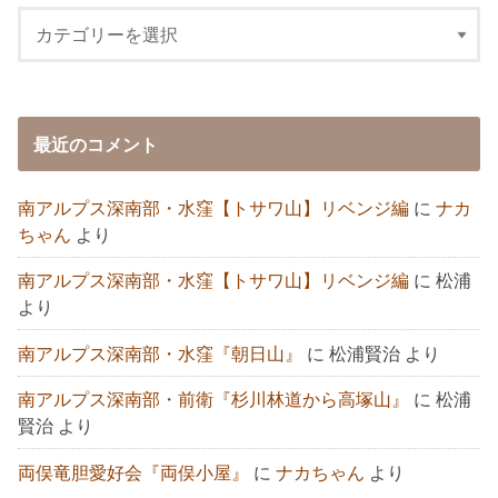
最近のコメント
南アルプス深南部・水窪【トサワ山】リベンジ編
に
ナカ
ちゃん
より
南アルプス深南部・水窪【トサワ山】リベンジ編
に
松浦
より
南アルプス深南部・水窪『朝日山』
に
松浦賢治
より
南アルプス深南部・前衛『杉川林道から高塚山』
に
松浦
賢治
より
両俣竜胆愛好会『両俣小屋』
に
ナカちゃん
より