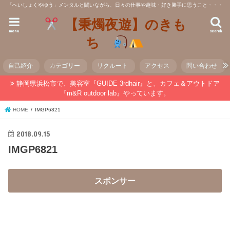
「へいしょくやゆう」メンタルと闘いながら、日々の仕事や趣味・好き勝手に思うこと・・・
【秉燭夜遊】のきも
menu
search
ち
自己紹介
カテゴリー
リクルート
アクセス
問い合わせ
静岡県浜松市で、美容室『GUIDE 3rdhair』と、カフェ＆アウトドア
『m&R outdoor lab』やっています。
HOME
IMGP6821
2018.09.15
IMGP6821
スポンサー