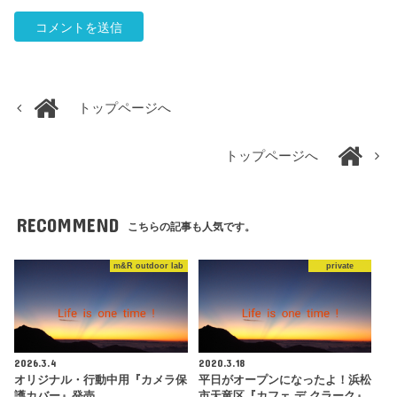
トップページへ
トップページへ
RECOMMEND
こちらの記事も人気です。
m&R outdoor lab
private
2026.3.4
2020.3.18
オリジナル・行動中用『カメラ保
平日がオープンになったよ！浜松
護カバー』発売
市天竜区『カフェ デ クラーク』