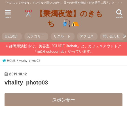
「へいしょくやゆう」メンタルと闘いながら、日々の仕事や趣味・好き勝手に思うこと・・・
【秉燭夜遊】のきも
menu
search
ち
自己紹介
カテゴリー
リクルート
アクセス
問い合わせ
静岡県浜松市で、美容室『GUIDE 3rdhair』と、カフェ＆アウトドア
『m&R outdoor lab』やっています。
HOME
vitality_photo03
2019.10.12
vitality_photo03
スポンサー