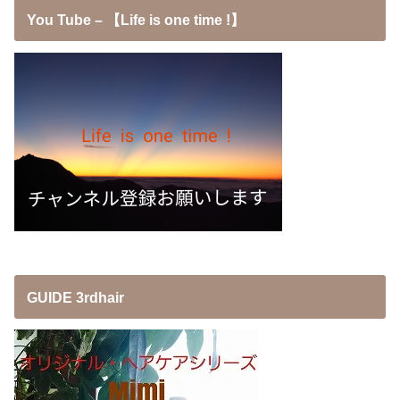
You Tube – 【Life is one time !】
GUIDE 3rdhair