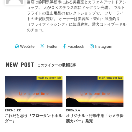
当店は静岡県浜松市にある美容室とカフェ＆アウトドアシ
ョップ。 犬がＯＫのテラス席にドッグラン完備。 ウルト
ラライトの登山用品のセレクトショップで、 フリーライ
トの正規販売店。 オーナーは美容師・登山・渓流釣り
（フライフィッシング）に知識豊富。愛犬はトイプードル
のチョコ。
WebSite
Twitter
Facebook
Instagram
NEW POST
このライターの最新記事
m&R outdoor lab
m&R outdoor lab
2026.3.22
2026.3.4
これだと思う『フロータントホル
オリジナル・行動中用『カメラ保
ダー』
護カバー』発売