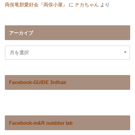
両俣竜胆愛好会『両俣小屋』
に
ナカちゃん
より
アーカイブ
Facebook-GUIDE 3rdhair
Facebook-m&R outddor lab