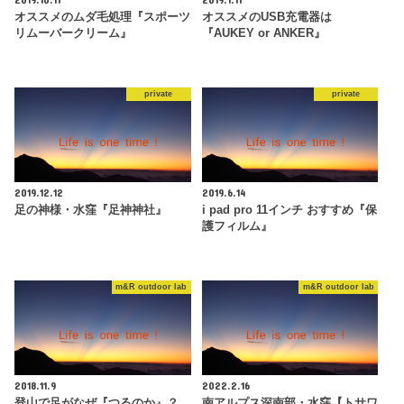
オススメのムダ毛処理『スポーツ
オススメのUSB充電器は
リムーバークリーム』
『AUKEY or ANKER』
private
private
2019.12.12
2019.6.14
足の神様・水窪『足神神社』
i pad pro 11インチ おすすめ『保
護フィルム』
m&R outdoor lab
m&R outdoor lab
2018.11.9
2022.2.16
登山で足がなぜ『つるのか』？
南アルプス深南部・水窪【トサワ