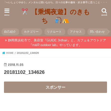
「へいしょくやゆう」メンタルと闘いながら、日々の仕事や趣味・好き勝手に思うこと・・・
【秉燭夜遊】のきも
menu
search
ち
自己紹介
カテゴリー
リクルート
アクセス
問い合わせ
静岡県浜松市で、美容室『GUIDE 3rdhair』と、カフェ＆アウトドア
『m&R outdoor lab』やっています。
HOME
20181102_134626
2018.11.05
20181102_134626
スポンサー