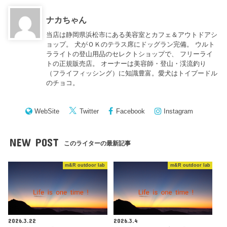
ナカちゃん
当店は静岡県浜松市にある美容室とカフェ＆アウトドアシ
ョップ。 犬がＯＫのテラス席にドッグラン完備。 ウルト
ラライトの登山用品のセレクトショップで、 フリーライ
トの正規販売店。 オーナーは美容師・登山・渓流釣り
（フライフィッシング）に知識豊富。愛犬はトイプードル
のチョコ。
WebSite
Twitter
Facebook
Instagram
NEW POST
このライターの最新記事
m&R outdoor lab
m&R outdoor lab
2026.3.22
2026.3.4