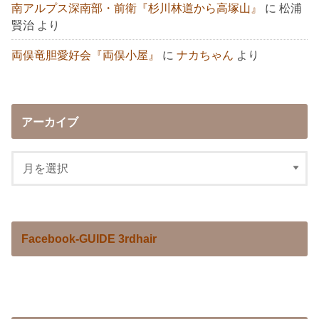
南アルプス深南部・前衛『杉川林道から高塚山』
に
松浦
賢治
より
両俣竜胆愛好会『両俣小屋』
に
ナカちゃん
より
アーカイブ
Facebook-GUIDE 3rdhair