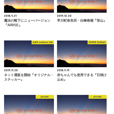
2018.9.21
2019.12.20
魔法の靴下にニューバージョン
早川町奈良田・白峰南嶺『笹山』
『AIRISE』
m&R outdoor lab
GUIDE 3rdhair
2019.11.28
2018.9.19
ネット通販を開始『オリジナル・
赤ちゃんでも使用できる『日焼け
ステッカー』
止め』
private
private