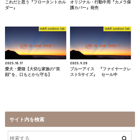
これだと思う『フロータントホル
オリジナル・行動中用『カメラ保
ダー』
護カバー』発売
m&R outdoor lab
m&R outdoor lab
2025.10.17
2025.9.28
愛犬・愛猫【大切な家族の“笑
ブルーアイス 『ファイヤークレ
顔”を、口もとから守る】
ストSサイズ』 セール中
サイト内を検索