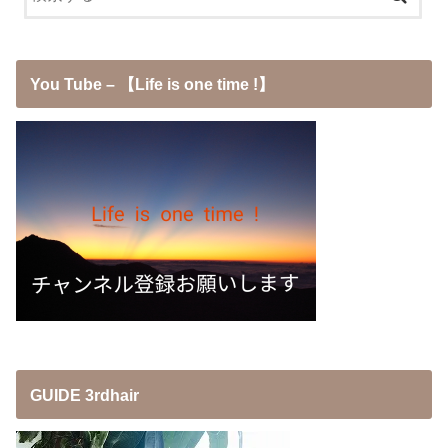
You Tube – 【Life is one time !】
GUIDE 3rdhair