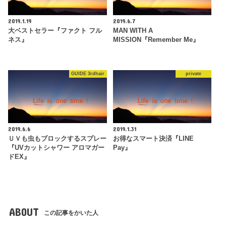
2019.1.19
2019.6.7
大ベストセラー『ファクト フル
MAN WITH A
ネス』
MISSION『Remember Me』
GUIDE 3rdhair
private
2019.6.6
2019.1.31
ＵＶも虫もブロックするスプレー
お得なスマート決済『LINE
『UVカットシャワー アロマガー
Pay』
ドEX』
ABOUT
この記事をかいた人