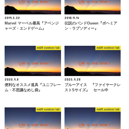
2019.5.22
2018.11.14
Marvel マーベル最高『アベンジ
伝説のバンドOueen『ボヘミア
ャーズ・エンドゲーム』
ン・ラプソディー』
m&R outdoor lab
m&R outdoor lab
2020.9.8
2025.9.28
便利なオススメ道具『ユニフレー
ブルーアイス 『ファイヤークレ
ム・不思議なめし袋』
ストSサイズ』 セール中
m&R outdoor lab
m&R outdoor lab