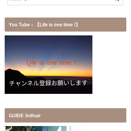
You Tube – 【Life is one time !】
GUIDE 3rdhair