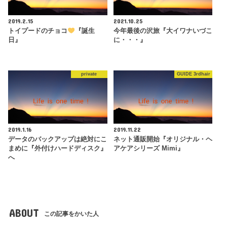
2019.2.15
2021.10.25
トイプードのチョコ
『誕生
今年最後の沢旅『大イワナいづこ
日』
に・・・』
private
GUIDE 3rdhair
2019.1.16
2019.11.22
データのバックアップは絶対にこ
ネット通販開始『オリジナル・ヘ
まめに『外付けハードディスク』
アケアシリーズ Mimi』
へ
ABOUT
この記事をかいた人