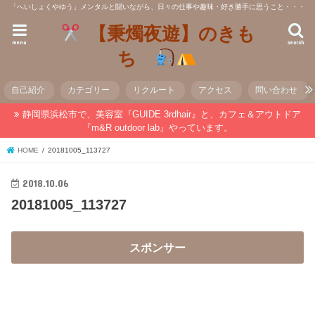
「へいしょくやゆう」メンタルと闘いながら、日々の仕事や趣味・好き勝手に思うこと・・・
【秉燭夜遊】のきも
menu
search
ち
自己紹介
カテゴリー
リクルート
アクセス
問い合わせ
静岡県浜松市で、美容室『GUIDE 3rdhair』と、カフェ＆アウトドア
『m&R outdoor lab』やっています。
HOME
20181005_113727
2018.10.06
20181005_113727
スポンサー