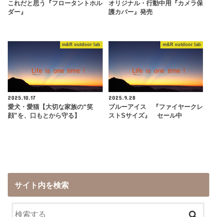
これだと思う『フロータントホル
オリジナル・行動中用『カメラ保
ダー』
護カバー』発売
m&R outdoor lab
m&R outdoor lab
2025.10.17
2025.9.28
愛犬・愛猫【大切な家族の“笑
ブルーアイス 『ファイヤークレ
顔”を、口もとから守る】
ストSサイズ』 セール中
サイト内を検索