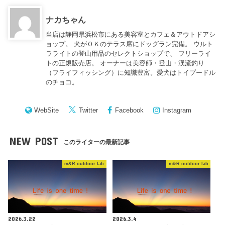
ナカちゃん
当店は静岡県浜松市にある美容室とカフェ＆アウトドアシ
ョップ。 犬がＯＫのテラス席にドッグラン完備。 ウルト
ラライトの登山用品のセレクトショップで、 フリーライ
トの正規販売店。 オーナーは美容師・登山・渓流釣り
（フライフィッシング）に知識豊富。愛犬はトイプードル
のチョコ。
WebSite
Twitter
Facebook
Instagram
NEW POST
このライターの最新記事
m&R outdoor lab
m&R outdoor lab
2026.3.22
2026.3.4