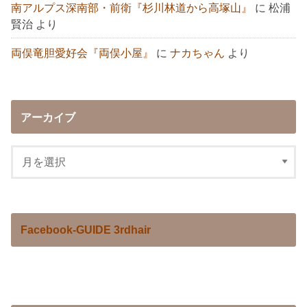
南アルプス深南部・前衛『杉川林道から高塚山』
に
松浦
賢治
より
両俣竜胆愛好会『両俣小屋』
に
ナカちゃん
より
アーカイブ
Facebook-GUIDE 3rdhair