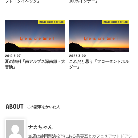
フト・タイベック』
100%インナー』
m&R outdoor lab
m&R outdoor lab
2019.8.27
2026.3.22
夏の恒例『南アルプス深南部・大
これだと思う『フロータントホル
冒険』
ダー』
ABOUT
この記事をかいた人
ナカちゃん
当店は静岡県浜松市にある美容室とカフェ＆アウトドアシ