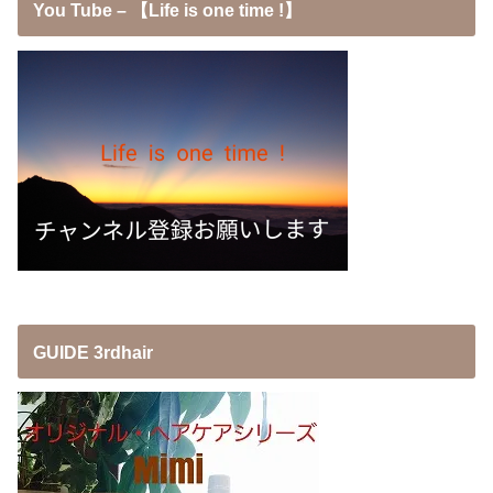
You Tube – 【Life is one time !】
GUIDE 3rdhair