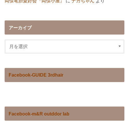
両俣竜胆愛好会『両俣小屋』
に
ナカちゃん
より
アーカイブ
Facebook-GUIDE 3rdhair
Facebook-m&R outddor lab