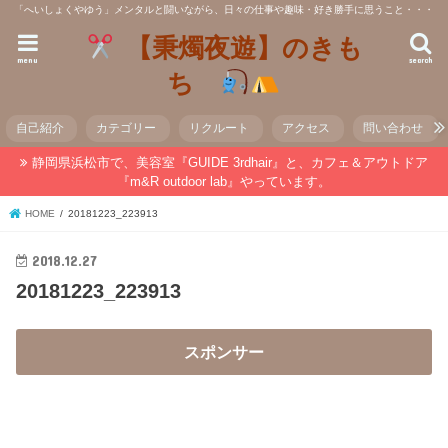
「へいしょくやゆう」メンタルと闘いながら、日々の仕事や趣味・好き勝手に思うこと・・・
【秉燭夜遊】のきも
menu
search
ち
自己紹介
カテゴリー
リクルート
アクセス
問い合わせ
静岡県浜松市で、美容室『GUIDE 3rdhair』と、カフェ＆アウトドア
『m&R outdoor lab』やっています。
HOME
20181223_223913
2018.12.27
20181223_223913
スポンサー