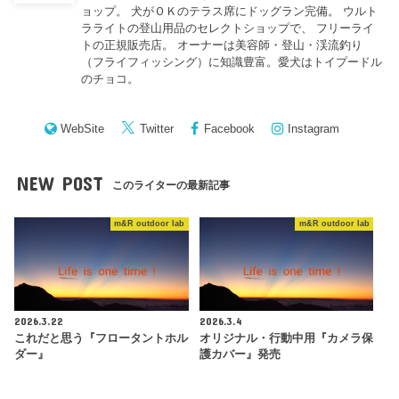
ョップ。 犬がＯＫのテラス席にドッグラン完備。 ウルト
ラライトの登山用品のセレクトショップで、 フリーライ
トの正規販売店。 オーナーは美容師・登山・渓流釣り
（フライフィッシング）に知識豊富。愛犬はトイプードル
のチョコ。
WebSite
Twitter
Facebook
Instagram
NEW POST
このライターの最新記事
m&R outdoor lab
m&R outdoor lab
2026.3.22
2026.3.4
これだと思う『フロータントホル
オリジナル・行動中用『カメラ保
ダー』
護カバー』発売