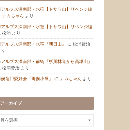
南アルプス深南部・水窪【トサワ山】リベンジ編
に
ナカちゃん
より
南アルプス深南部・水窪【トサワ山】リベンジ編
に
松浦
より
南アルプス深南部・水窪『朝日山』
に
松浦賢治
より
南アルプス深南部・前衛『杉川林道から高塚山』
に
松浦賢治
より
両俣竜胆愛好会『両俣小屋』
に
ナカちゃん
より
アーカイブ