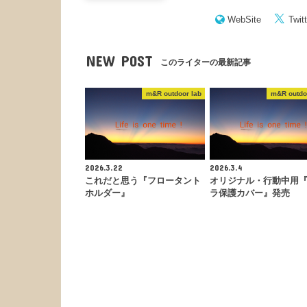
WebSite
Twitt
NEW POST
このライターの最新記事
m&R outdoor lab
m&R outdo
2026.3.22
2026.3.4
これだと思う『フロータント
オリジナル・行動中用
ホルダー』
ラ保護カバー』発売