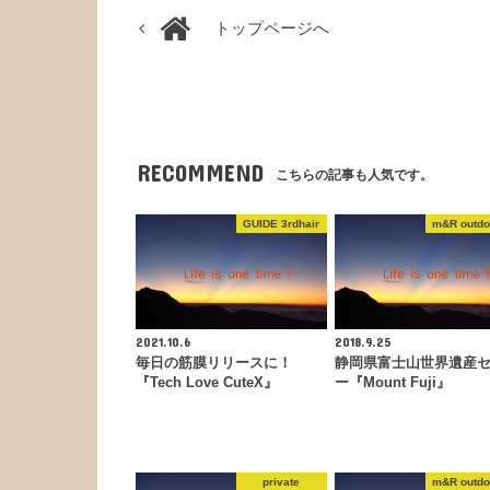
トップページへ
RECOMMEND
こちらの記事も人気です。
GUIDE 3rdhair
m&R outdo
2021.10.6
2018.9.25
毎日の筋膜リリースに！
静岡県富士山世界遺産
『Tech Love CuteX』
ー『Mount Fuji』
private
m&R outdo