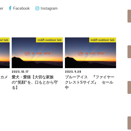
er
Facebook
Instagram
or lab
m&R outdoor lab
m&R outdoor lab
2025.10.17
2025.9.28
『カメ
愛犬・愛猫【大切な家族
ブルーアイス 『ファイヤー
の“笑顔”を、口もとから守
クレストSサイズ』 セール
る】
中