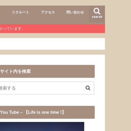
ー
リクルート
アクセス
問い合わせ
search
air
r lab
おすすめメニュー
ヘアースタイル
商品
ワンコ
道具
愛犬チョコ
渓流釣り
登山
b』やっています。
サイト内を検索
You Tube – 【Life is one time !】