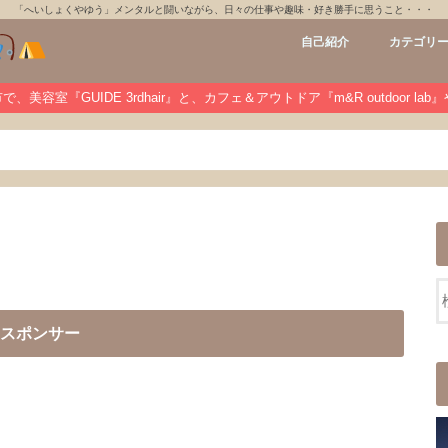
「へいしょくやゆう」メンタルと闘いながら、日々の仕事や趣味・好き勝手に思うこと・・・
自己紹介
カテゴリ
GUIDE 3rdh
m&R outdoo
private
未分類
、美容室『GUIDE 3rdhair』と、カフェ＆アウトドア『m&R outdoor la
スポンサー