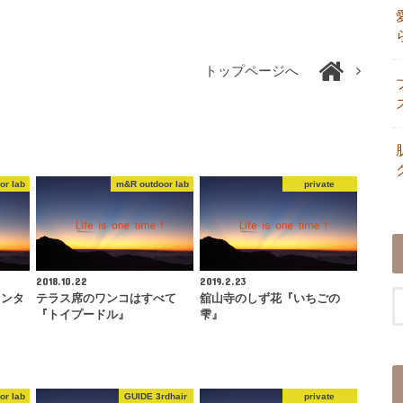
トップページへ
or lab
m&R outdoor lab
private
2018.10.22
2019.2.23
センタ
テラス席のワンコはすべて
舘山寺のしず花『いちごの
『トイプードル』
雫』
or lab
GUIDE 3rdhair
private