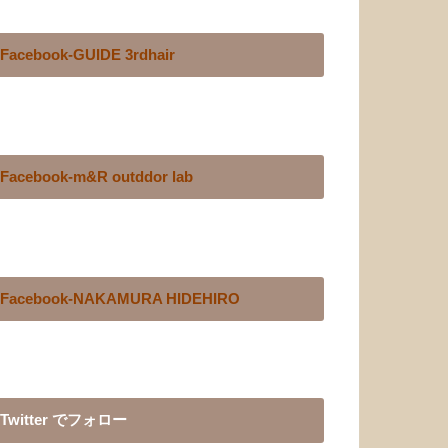
Facebook-GUIDE 3rdhair
Facebook-m&R outddor lab
Facebook-NAKAMURA HIDEHIRO
Twitter でフォロー