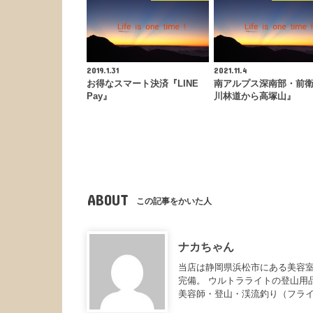
2019.1.31
2021.11.4
お得なスマート決済『LINE
南アルプス深南部・前
Pay』
川林道から高塚山』
ABOUT
この記事をかいた人
ナカちゃん
当店は静岡県浜松市にある美容室
完備。 ウルトラライトの登山用
美容師・登山・渓流釣り（フラ