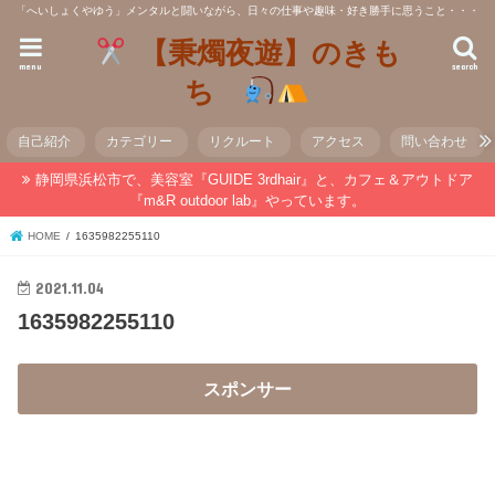
「へいしょくやゆう」メンタルと闘いながら、日々の仕事や趣味・好き勝手に思うこと・・・
【秉燭夜遊】のきも
menu
search
ち
自己紹介
カテゴリー
リクルート
アクセス
問い合わせ
静岡県浜松市で、美容室『GUIDE 3rdhair』と、カフェ＆アウトドア
『m&R outdoor lab』やっています。
HOME
1635982255110
2021.11.04
1635982255110
スポンサー