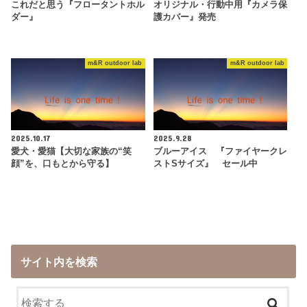
これだと思う『フロータントホル
オリジナル・行動中用『カメラ保
ダー』
護カバー』発売
m&R outdoor lab
m&R outdoor lab
2025.10.17
2025.9.28
愛犬・愛猫【大切な家族の“笑
ブルーアイス 『ファイヤークレ
顔”を、口もとから守る】
ストSサイズ』 セール中
サイト内を検索