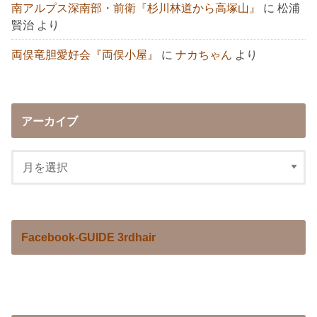
南アルプス深南部・前衛『杉川林道から高塚山』
に
松浦
賢治
より
両俣竜胆愛好会『両俣小屋』
に
ナカちゃん
より
アーカイブ
Facebook-GUIDE 3rdhair