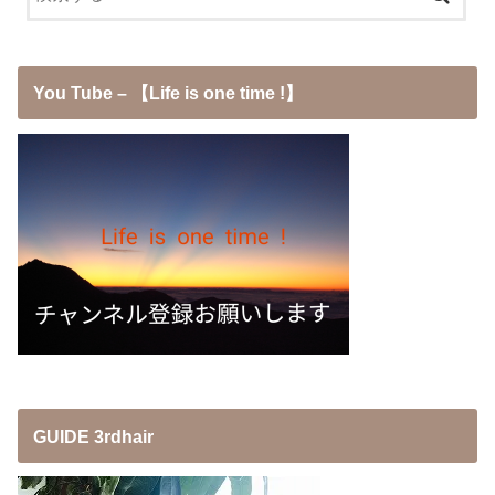
You Tube – 【Life is one time !】
GUIDE 3rdhair