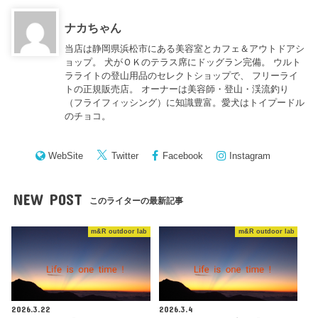
ナカちゃん
当店は静岡県浜松市にある美容室とカフェ＆アウトドアシ
ョップ。 犬がＯＫのテラス席にドッグラン完備。 ウルト
ラライトの登山用品のセレクトショップで、 フリーライ
トの正規販売店。 オーナーは美容師・登山・渓流釣り
（フライフィッシング）に知識豊富。愛犬はトイプードル
のチョコ。
WebSite
Twitter
Facebook
Instagram
NEW POST
このライターの最新記事
m&R outdoor lab
m&R outdoor lab
2026.3.22
2026.3.4