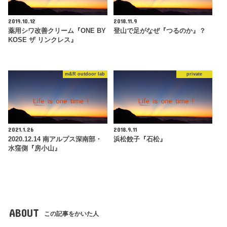
2019.10.12
2018.11.9
薬用シワ改善クリーム『ONE BY
登山で足がなぜ『つるのか』？
KOSE ザ リンクレス』
m&R outdoor lab
private
2021.1.26
2018.9.11
2020.12.14 南アルプス深南部・
浜松餃子『石松』
水窪側『房小山』
ABOUT
この記事をかいた人