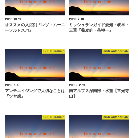
2018.10.11
2019.7.18
オススメの入浴剤『レゾ・ムーニ
ミッシュランガイド愛知・岐阜・
ーソルトスパ』
三重『蕎麦処・茶禅一』
GUIDE 3rdhair
m&R outdoor lab
2019.6.6
2022.2.11
アンチエイジングで大切なことは
南アルプス深南部・水窪【常光寺
『ツヤ感』
山】
GUIDE 3rdhair
m&R outdoor lab