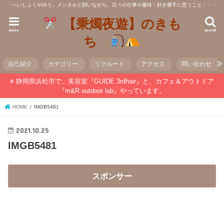
「へいしょくやゆう」メンタルと闘いながら、日々の仕事や趣味・好き勝手に思うこと・・・
【秉燭夜遊】のきも
menu
search
ち
自己紹介
カテゴリー
リクルート
アクセス
問い合わせ
静岡県浜松市で、美容室『GUIDE 3rdhair』と、カフェ＆アウトドア
『m&R outdoor lab』やっています。
HOME
IMGB5481
2021.10.25
IMGB5481
スポンサー