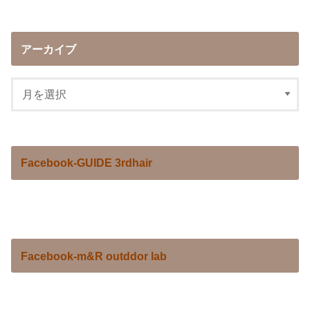
アーカイブ
Facebook-GUIDE 3rdhair
Facebook-m&R outddor lab