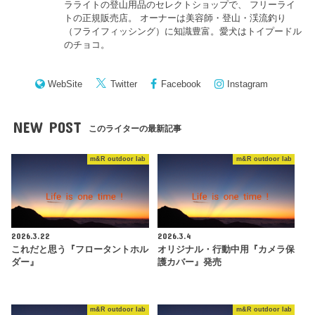
ラライトの登山用品のセレクトショップで、 フリーライ
トの正規販売店。 オーナーは美容師・登山・渓流釣り
（フライフィッシング）に知識豊富。愛犬はトイプードル
のチョコ。
WebSite
Twitter
Facebook
Instagram
NEW POST
このライターの最新記事
m&R outdoor lab
m&R outdoor lab
2026.3.22
2026.3.4
これだと思う『フロータントホル
オリジナル・行動中用『カメラ保
ダー』
護カバー』発売
m&R outdoor lab
m&R outdoor lab