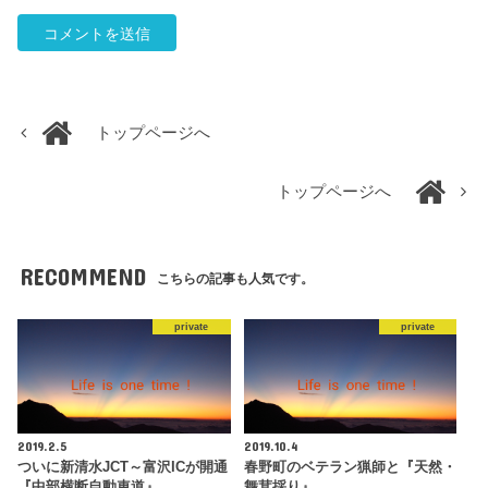
トップページへ
トップページへ
RECOMMEND
こちらの記事も人気です。
private
private
2019.2.5
2019.10.4
ついに新清水JCT～富沢ICが開通
春野町のベテラン猟師と『天然・
『中部横断自動車道』
舞茸採り』