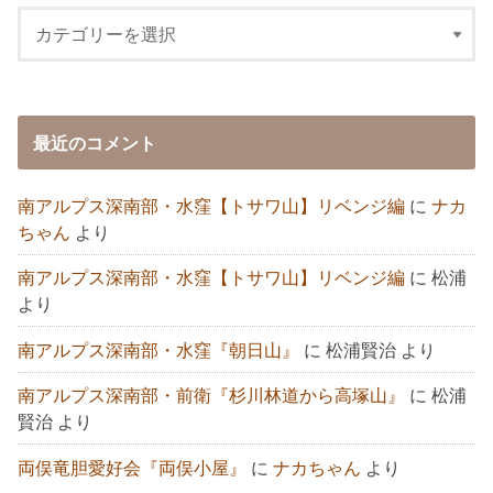
最近のコメント
南アルプス深南部・水窪【トサワ山】リベンジ編
に
ナカ
ちゃん
より
南アルプス深南部・水窪【トサワ山】リベンジ編
に
松浦
より
南アルプス深南部・水窪『朝日山』
に
松浦賢治
より
南アルプス深南部・前衛『杉川林道から高塚山』
に
松浦
賢治
より
両俣竜胆愛好会『両俣小屋』
に
ナカちゃん
より