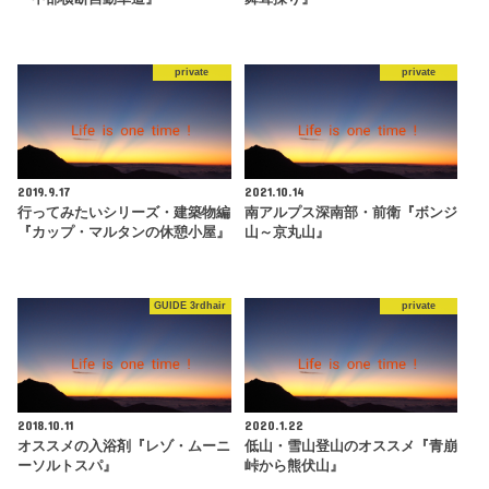
private
private
2019.9.17
2021.10.14
行ってみたいシリーズ・建築物編
南アルプス深南部・前衛『ボンジ
『カップ・マルタンの休憩小屋』
山～京丸山』
GUIDE 3rdhair
private
2018.10.11
2020.1.22
オススメの入浴剤『レゾ・ムーニ
低山・雪山登山のオススメ『青崩
ーソルトスパ』
峠から熊伏山』