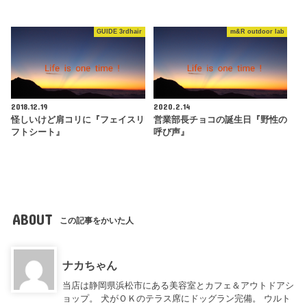
GUIDE 3rdhair
m&R outdoor lab
2018.12.19
2020.2.14
怪しいけど肩コリに『フェイスリ
営業部長チョコの誕生日『野性の
フトシート』
呼び声』
ABOUT
この記事をかいた人
ナカちゃん
当店は静岡県浜松市にある美容室とカフェ＆アウトドアシ
ョップ。 犬がＯＫのテラス席にドッグラン完備。 ウルト