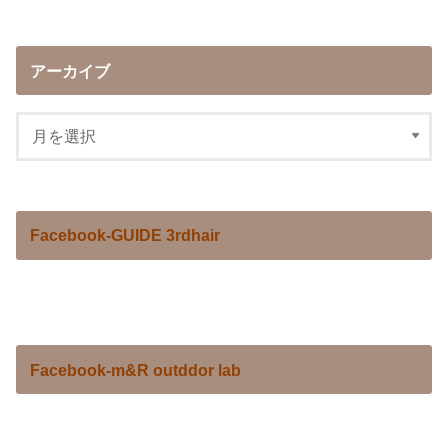
アーカイブ
Facebook-GUIDE 3rdhair
Facebook-m&R outddor lab