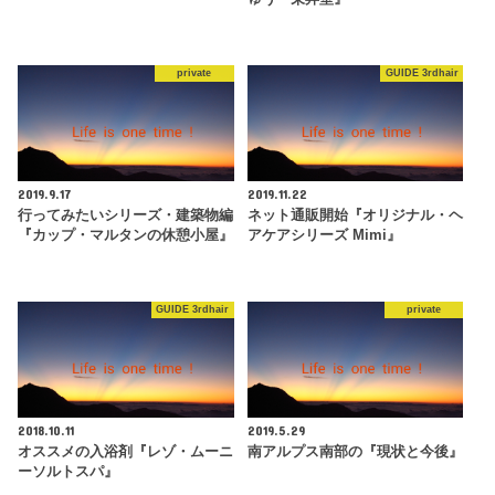
private
GUIDE 3rdhair
2019.9.17
2019.11.22
行ってみたいシリーズ・建築物編
ネット通販開始『オリジナル・ヘ
『カップ・マルタンの休憩小屋』
アケアシリーズ Mimi』
GUIDE 3rdhair
private
2018.10.11
2019.5.29
オススメの入浴剤『レゾ・ムーニ
南アルプス南部の『現状と今後』
ーソルトスパ』