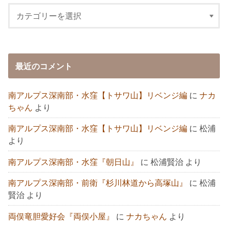
最近のコメント
南アルプス深南部・水窪【トサワ山】リベンジ編
に
ナカ
ちゃん
より
南アルプス深南部・水窪【トサワ山】リベンジ編
に
松浦
より
南アルプス深南部・水窪『朝日山』
に
松浦賢治
より
南アルプス深南部・前衛『杉川林道から高塚山』
に
松浦
賢治
より
両俣竜胆愛好会『両俣小屋』
に
ナカちゃん
より