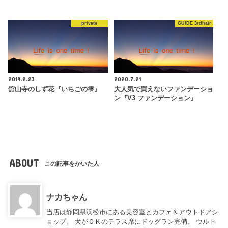
private
GUIDE 3rdhair
2019.2.23
2020.7.21
舘山寺のしず花『いちごの雫』
大人気で買えないファンデーショ
ン『V3 ファンデーション』
ABOUT
この記事をかいた人
ナカちゃん
当店は静岡県浜松市にある美容室とカフェ＆アウトドアシ
ョップ。 犬がＯＫのテラス席にドッグラン完備。 ウルト