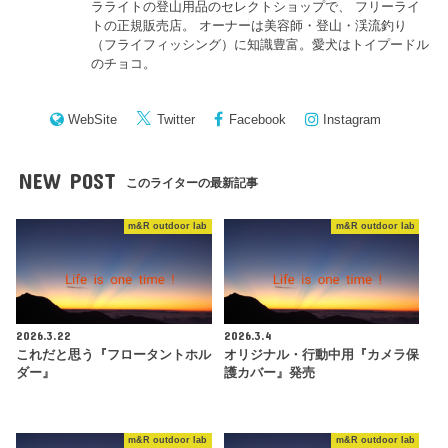
ラライトの登山用品のセレクトショップで、 フリーライ
トの正規販売店。 オーナーは美容師・登山・渓流釣り
（フライフィッシング）に知識豊富。愛犬はトイプードル
のチョコ。
WebSite
Twitter
Facebook
Instagram
NEW POST
このライターの最新記事
m&R outdoor lab
m&R outdoor lab
2026.3.22
2026.3.4
これだと思う『フロータントホル
オリジナル・行動中用『カメラ保
ダー』
護カバー』発売
m&R outdoor lab
m&R outdoor lab