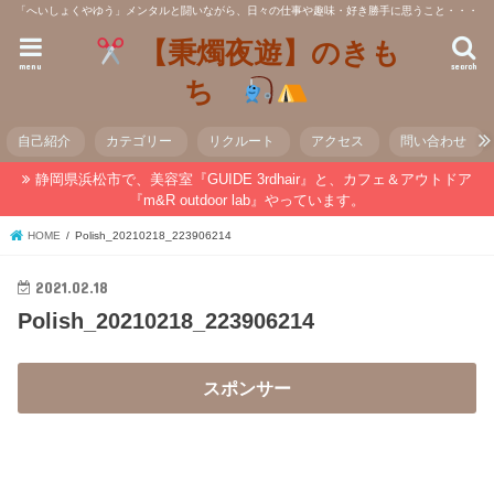
「へいしょくやゆう」メンタルと闘いながら、日々の仕事や趣味・好き勝手に思うこと・・・
【秉燭夜遊】のきも
menu
search
ち
自己紹介
カテゴリー
リクルート
アクセス
問い合わせ
静岡県浜松市で、美容室『GUIDE 3rdhair』と、カフェ＆アウトドア
『m&R outdoor lab』やっています。
HOME
Polish_20210218_223906214
2021.02.18
Polish_20210218_223906214
スポンサー