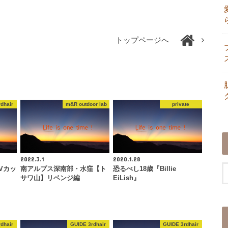
トップページへ
dhair
m&R outdoor lab
private
2022.3.1
2020.1.28
Vカッ
南アルプス深南部・水窪【ト
恐るべし18歳『Billie
』
サワ山】リベンジ編
EiLish』
dhair
GUIDE 3rdhair
GUIDE 3rdhair