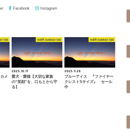
er
Facebook
Instagram
or lab
m&R outdoor lab
m&R outdoor lab
2025.10.17
2025.9.28
『カメ
愛犬・愛猫【大切な家族
ブルーアイス 『ファイヤー
の“笑顔”を、口もとから守
クレストSサイズ』 セール
る】
中