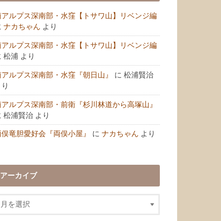
南アルプス深南部・水窪【トサワ山】リベンジ編
に
ナカちゃん
より
南アルプス深南部・水窪【トサワ山】リベンジ編
に
松浦
より
南アルプス深南部・水窪『朝日山』
に
松浦賢治
より
南アルプス深南部・前衛『杉川林道から高塚山』
に
松浦賢治
より
両俣竜胆愛好会『両俣小屋』
に
ナカちゃん
より
アーカイブ