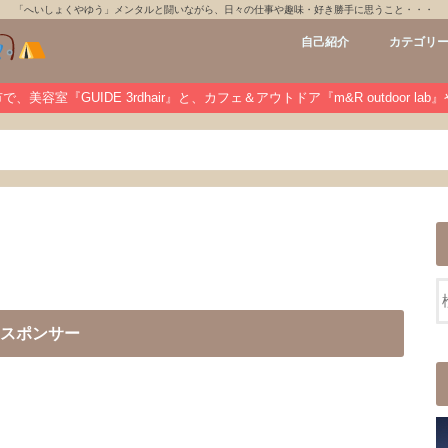
「へいしょくやゆう」メンタルと闘いながら、日々の仕事や趣味・好き勝手に思うこと・・・
自己紹介
カテゴリ
GUIDE 3rdh
m&R outdoo
private
未分類
、美容室『GUIDE 3rdhair』と、カフェ＆アウトドア『m&R outdoor la
スポンサー