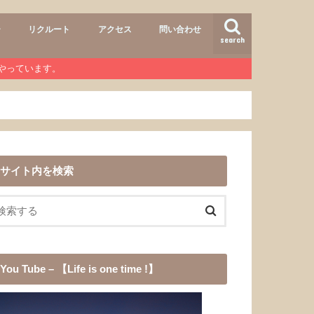
ー
リクルート
アクセス
問い合わせ
search
air
r lab
おすすめメニュー
ヘアースタイル
商品
ワンコ
道具
愛犬チョコ
渓流釣り
登山
b』やっています。
サイト内を検索
You Tube – 【Life is one time !】