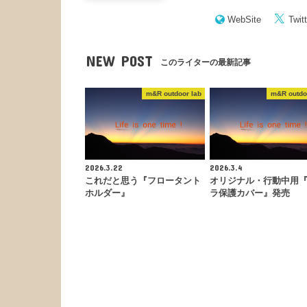
WebSite
Twitt
NEW POST
このライターの最新記事
m&R outdoor lab
m&R outdo
2026.3.22
2026.3.4
これだと思う『フロータント
オリジナル・行動中用
ホルダー』
ラ保護カバー』発売