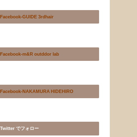
Facebook-GUIDE 3rdhair
Facebook-m&R outddor lab
Facebook-NAKAMURA HIDEHIRO
Twitter でフォロー