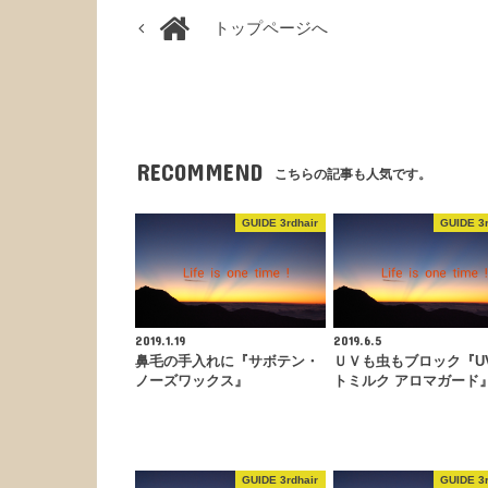
トップページへ
RECOMMEND
こちらの記事も人気です。
GUIDE 3rdhair
GUIDE 3r
2019.1.19
2019.6.5
鼻毛の手入れに『サボテン・
ＵＶも虫もブロック『U
ノーズワックス』
トミルク アロマガード
GUIDE 3rdhair
GUIDE 3r