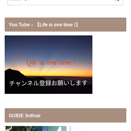
You Tube – 【Life is one time !】
GUIDE 3rdhair