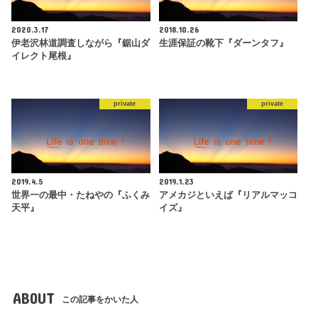
2020.3.17
2018.10.26
伊老沢林道調査しながら『鋸山ダ
生涯保証の靴下『ダーンタフ』
イレクト尾根』
private
private
2019.4.5
2019.1.23
世界一の最中・たねやの『ふくみ
アメカジといえば『リアルマッコ
天平』
イズ』
ABOUT
この記事をかいた人