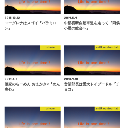
2018.10.12
2019.5.9
ユーグレナはスゴイ『パラミロ
中部横断自動車道を走って『両俣
ン』
小屋の総会へ』
private
m&R outdoor lab
2019.3.6
2018.9.10
僕家のらーめん おえかき×『めん
営業部長は愛犬トイプードル『チ
奏心』
ョコ』
private
m&R outdoor lab