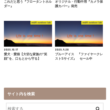
これだと思う『フロータントホル
オリジナル・行動中用『カメラ保
ダー』
護カバー』発売
m&R outdoor lab
m&R outdoor lab
2025.10.17
2025.9.28
愛犬・愛猫【大切な家族の“笑
ブルーアイス 『ファイヤークレ
顔”を、口もとから守る】
ストSサイズ』 セール中
サイト内を検索