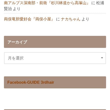
南アルプス深南部・前衛『杉川林道から高塚山』
に
松浦
賢治
より
両俣竜胆愛好会『両俣小屋』
に
ナカちゃん
より
アーカイブ
Facebook-GUIDE 3rdhair