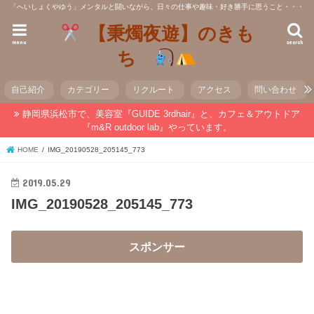
「へいしょくやゆう」メンタルと闘いながら、日々の仕事や趣味・好き勝手に思うこと・・・
【秉燭夜遊】のきも
menu
search
ち
自己紹介
カテゴリー
リクルート
アクセス
問い合わせ
静岡県浜松市で、美容室『GUIDE 3rdhair』と、カフェ＆アウトドア
『m&R outdoor lab』やっています。
HOME
IMG_20190528_205145_773
2019.05.29
IMG_20190528_205145_773
スポンサー