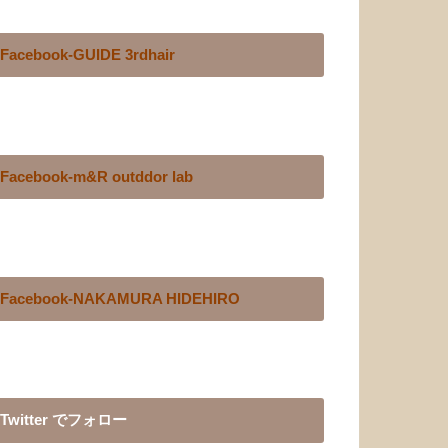
Facebook-GUIDE 3rdhair
Facebook-m&R outddor lab
Facebook-NAKAMURA HIDEHIRO
Twitter でフォロー