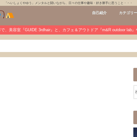
「へいしょくやゆう」メンタルと闘いながら、日々の仕事や趣味・好き勝手に思うこと・・・
自己紹介
カテゴリ
GUIDE 3rdh
m&R outdoo
private
未分類
、美容室『GUIDE 3rdhair』と、カフェ＆アウトドア『m&R outdoor la