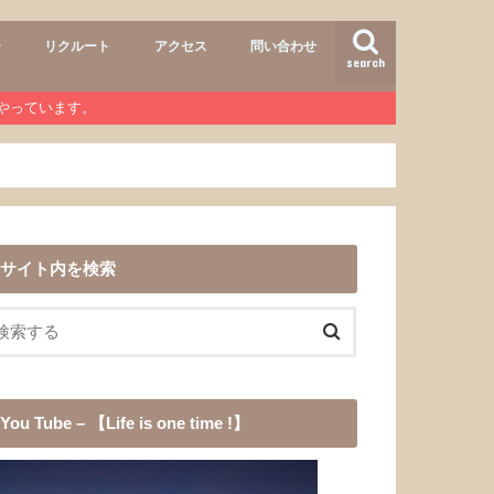
ー
リクルート
アクセス
問い合わせ
search
air
r lab
おすすめメニュー
ヘアースタイル
商品
ワンコ
道具
愛犬チョコ
渓流釣り
登山
b』やっています。
サイト内を検索
You Tube – 【Life is one time !】