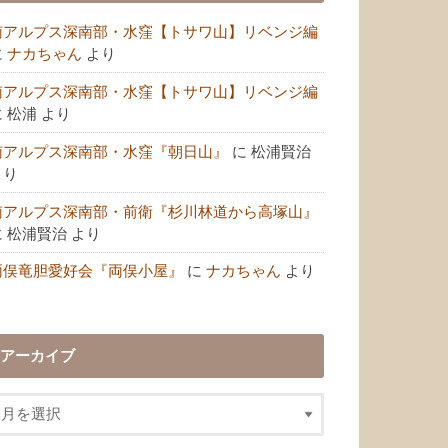
南アルプス深南部・水窪【トサワ山】リベンジ編
に
ナカちゃん
より
南アルプス深南部・水窪【トサワ山】リベンジ編
に
松浦
より
南アルプス深南部・水窪『朝日山』
に
松浦賢治
より
南アルプス深南部・前衛『杉川林道から高塚山』
に
松浦賢治
より
両俣竜胆愛好会『両俣小屋』
に
ナカちゃん
より
アーカイブ